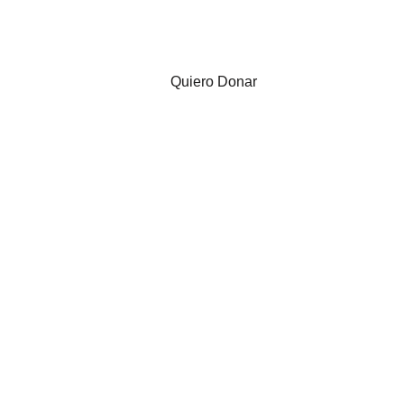
ora
Investigación
DIPG
Noticias
Quiero Donar