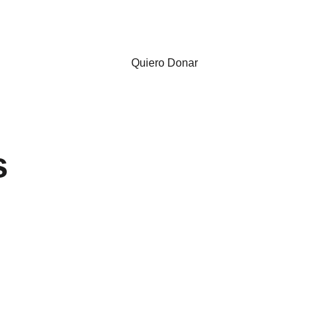
ora
Investigación
DIPG
Noticias
Quiero Donar
s